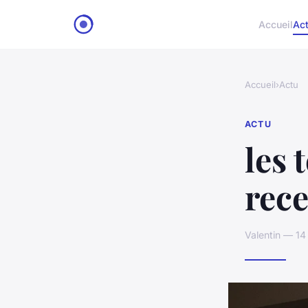
Accueil
Ac
Accueil
›
Actu
ACTU
les 
rece
Valentin — 14