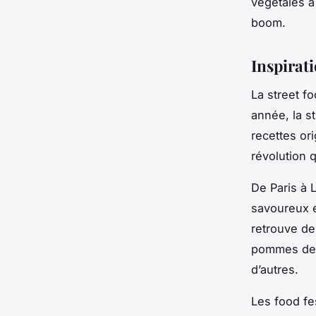
végétales à
boom.
Inspirati
La
street f
année, la
s
recettes
ori
révolution 
De
Paris
à L
savoureux e
retrouve de
pommes de 
d’autres.
Les food fe