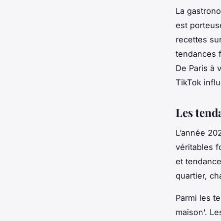
La
gastron
est porteu
recettes
sur
tendances f
De Paris à 
TikTok infl
Les tend
L’année 20
véritables 
et tendance
quartier, c
Parmi les t
maison
‘. L