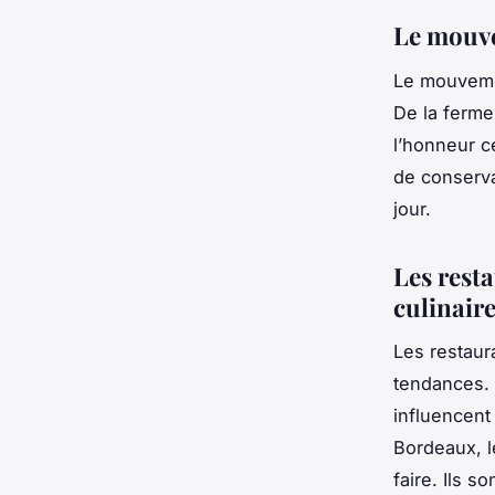
Le mouve
Le mouvemen
De la fermen
l’honneur c
de conserva
jour.
Les resta
culinair
Les
restaur
tendances
.
influencent
Bordeaux, l
faire. Ils 