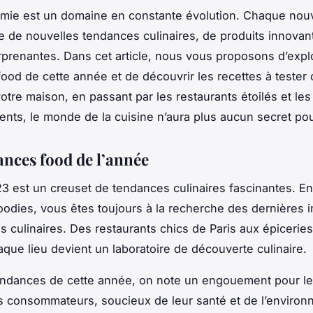
omie
est un domaine en constante évolution. Chaque
nou
se de nouvelles
tendances
culinaires, de
produits
innovant
prenantes. Dans cet article, nous vous proposons d’explo
ood de cette année et de découvrir les
recettes
à tester
votre
maison
, en passant par les
restaurants
étoilés et le
uents, le monde de la
cuisine
n’aura plus aucun secret po
ances food de l’année
23 est un creuset de
tendances
culinaires fascinantes. En
foodies, vous êtes toujours à la recherche des dernières 
s culinaires. Des
restaurants
chics de
Paris
aux épiceries
haque lieu devient un laboratoire de découverte culinaire.
endances de cette année, on note un engouement pour le 
es consommateurs, soucieux de leur santé et de l’environ