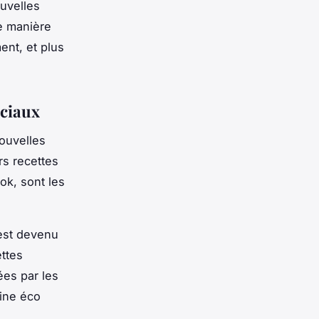
uvelles
e manière
nt, et plus
ociaux
nouvelles
urs
recettes
ok, sont les
 est devenu
ttes
tées par les
sine éco