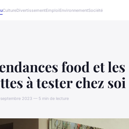
tu
Culture
Divertissement
Emploi
Environnement
Société
tendances food et les
ttes à tester chez soi
 septembre 2023 — 5 min de lecture