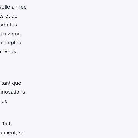
velle année
s et de
rer les
chez soi
.
s comptes
ur vous.
 tant que
innovations
 de
‘fait
nement, se