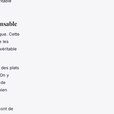
itable
onsable
ue. Cette
e les
véritable
 des plats
 On y
 de
bien
sont de