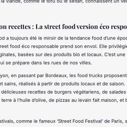
 la viande, comme le tofu ou le seitan, connaissent un vér
on recettes : La street food version éco resp
ood
a toujours été le miroir de la
tendance food
d’une époq
treet food
éco responsable prend son envol. Elle privilégi
ginales, basées sur des produits bio et locaux. C’est une 
qui se prépare dans les rues de nos villes.
yon, en passant par Bordeaux, les food trucks proposent
t sains, réalisés à partir de
produits
locaux et de saison.
 délicieuses
recettes
de burgers végétariens, de salades
terre
à l’
huile d’olive
, de pizzas au levain fait maison, et 
stivals, comme le fameux ‘Street Food Festival’ de
Paris
, 