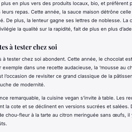
 plus en plus vers des
produits
locaux, bio, et préfèrent 
leurs repas. Cette année, la
sauce
maison détrône celle
hé
. De plus, la lenteur gagne ses lettres de noblesse. La
c
ivilégie la qualité sur la rapidité, fait de plus en plus d’ad
tes à tester chez soi
s
à tester
chez soi
abondent. Cette année, le
chocolat
est
r exemple dans une recette audacieuse, la ‘mousse au ch
st l’occasion de revisiter ce grand classique de la pâtisse
ouche de modernité.
nce remarquable, la cuisine vegan s’invite à table. Les
re
nt la cote et se déclinent en versions sucrées et salées. 
de chou-fleur à la tarte au citron meringuée sans œufs, il
ûts.