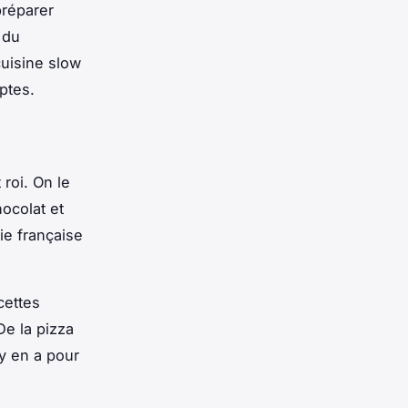
préparer
 du
uisine
slow
eptes.
 roi. On le
ocolat et
rie française
cettes
De la pizza
 y en a pour