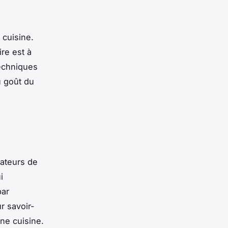
n
cuisine
.
ire est à
techniques
u goût du
bateurs de
i
par
r savoir-
nne cuisine.