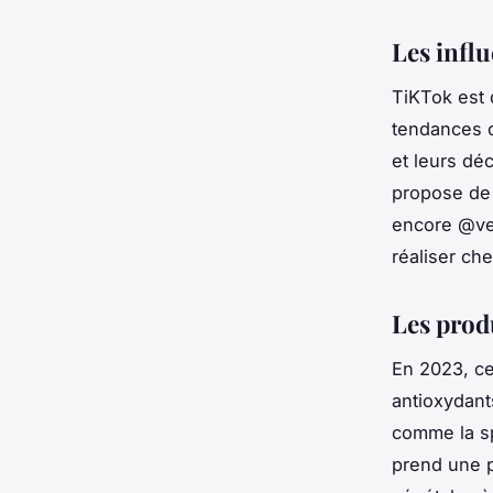
Les influ
TiKTok
est 
tendances
c
et leurs dé
propose de 
encore @veg
réaliser
che
Les produ
En 2023, ce
antioxydants
comme la sp
prend une p