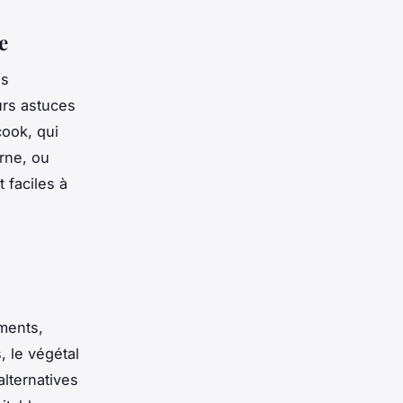
e
es
urs astuces
ook, qui
rne, ou
 faciles à
iments,
, le végétal
lternatives