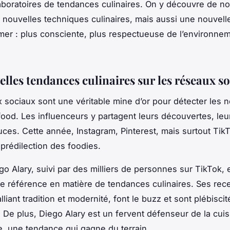
laboratoires de
tendances culinaires
. On y découvre de no
 nouvelles techniques culinaires, mais aussi une nouvell
r : plus consciente, plus respectueuse de l’environneme
elles tendances culinaires sur les réseaux s
 sociaux sont une véritable mine d’or pour détecter les 
food
. Les influenceurs y partagent leurs découvertes, le
tuces. Cette année, Instagram, Pinterest, mais surtout TikT
prédilection des foodies.
go Alary, suivi par des milliers de personnes sur TikTok,
le référence en matière de
tendances culinaires
. Ses
rece
alliant tradition et modernité, font le buzz et sont plébisci
. De plus, Diego Alary est un fervent défenseur de la cui
e, une
tendance
qui gagne du terrain.