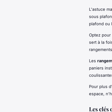
L'astuce m
sous plafo
plafond ou l
Optez pour
sert à la fo
rangements 
Les
rangem
paniers ins
coulissante
Pour plus d
espace, n'h
Les clés 