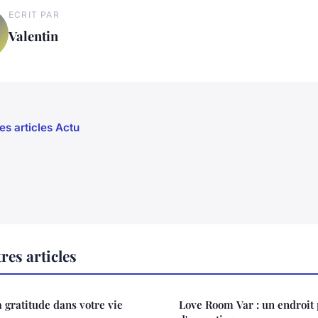
ECRIT PAR
Valentin
es articles Actu
res articles
 gratitude dans votre vie
Love Room Var : un endroit