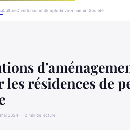
tu
Culture
Divertissement
Emploi
Environnement
Société
utions d'aménageme
 les résidences de pe
le
 mai 2024 — 2 min de lecture