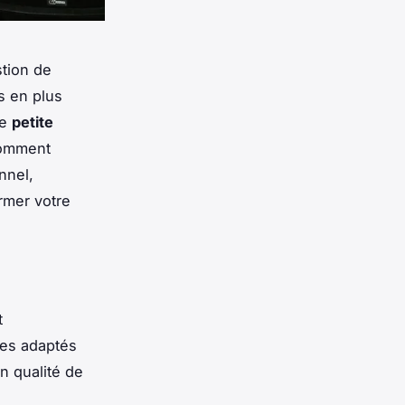
stion de
s en plus
ne
petite
 Comment
nnel,
ormer votre
t
les adaptés
n qualité de