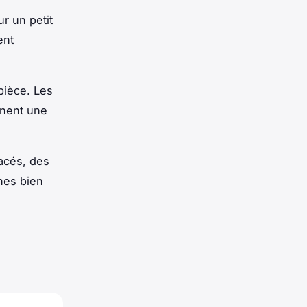
r un petit
ent
pièce. Les
onnent une
acés, des
nes bien