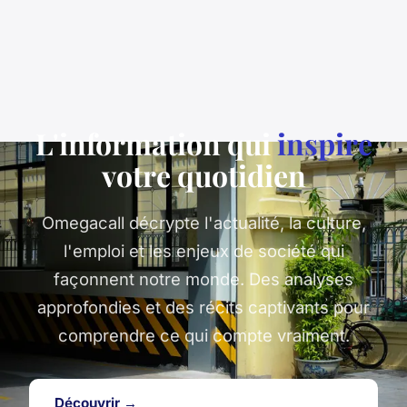
L'information qui
inspire
votre quotidien
Omegacall décrypte l'actualité, la culture,
l'emploi et les enjeux de société qui
façonnent notre monde. Des analyses
approfondies et des récits captivants pour
comprendre ce qui compte vraiment.
Découvrir →