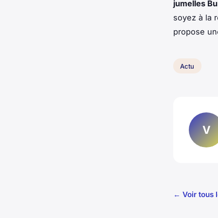
jumelles Bu
soyez à la 
propose une
Actu
V
← Voir tous l