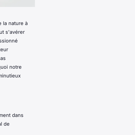
 la nature à
t s'avérer
ssionné
teur
mas
quoi notre
inutieux
ement dans
al de