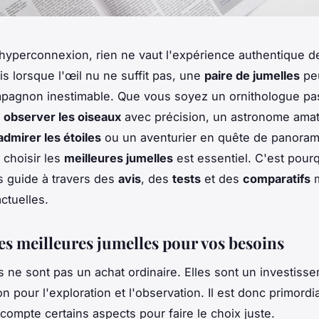
l'hyperconnexion, rien ne vaut l'expérience authentique de
is lorsque l'œil nu ne suffit pas, une
paire de jumelles
peu
mpagnon inestimable. Que vous soyez un ornithologue pa
à
observer les oiseaux
avec précision, un astronome ama
admirer les étoiles
ou un aventurier en quête de panora
 choisir les
meilleures jumelles
est essentiel. C'est pour
 guide à travers des
avis
, des
tests
et des
comparatifs
m
ctuelles.
les meilleures jumelles pour vos besoins
s ne sont pas un achat ordinaire. Elles sont un investiss
n pour l'exploration et l'observation. Il est donc primordi
compte certains aspects pour faire le choix juste.