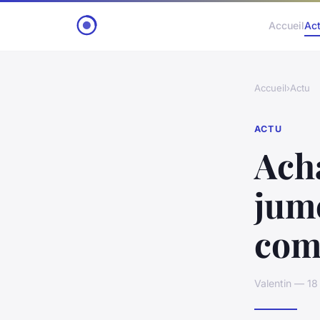
Accueil
Ac
Accueil
›
Actu
ACTU
Acha
jume
com
Valentin — 18