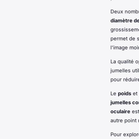
Deux nombre
diamètre de
grossisseme
permet de s
l'image moi
La qualité 
jumelles ut
pour réduire
Le
poids
et 
jumelles c
oculaire
est
autre point
Pour explor