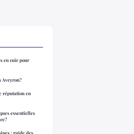
s en cuir pour
à Aveyron?
e réputation en
iques essentielles
ace?
ines : guide des