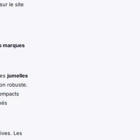
ur le site
es marques
Les
jumelles
on robuste.
compacts
nés
ives. Les