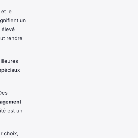
et le
gnifient un
 élevé
eut rendre
illeures
 spéciaux
 Des
agement
ité est un
r choix,