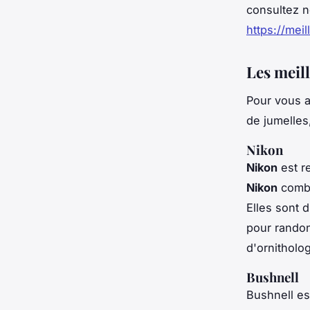
consultez n
https://meil
Les meil
Pour vous a
de jumelles
Nikon
Nikon
est r
Nikon
combi
Elles sont 
pour randon
d'ornitholog
Bushnell
Bushnell es