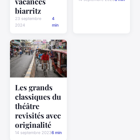
vacances
biarritz
23 septembre
4
2024
min
Les grands
classiques du
théâtre
revisités avec
originalité
14 septembre 2023
6 min