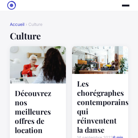
Accueil
› Culture
Culture
Les
chorégraphes
Découvrez
contemporains
nos
qui
meilleures
réinventent
offres de
la danse
location
14 septembre 2023
6 min