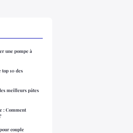
ller une pompe à
e top 10 des
des meilleurs pâtes
tte : Comment
?
 pour couple