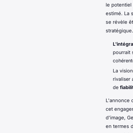
le potentie
estimé. La 
se révèle ê
stratégique
L'intégr
pourrait 
cohérent
La visio
rivalise
de
fiabil
L'annonce d
cet engagem
d'image, Ge
en termes 