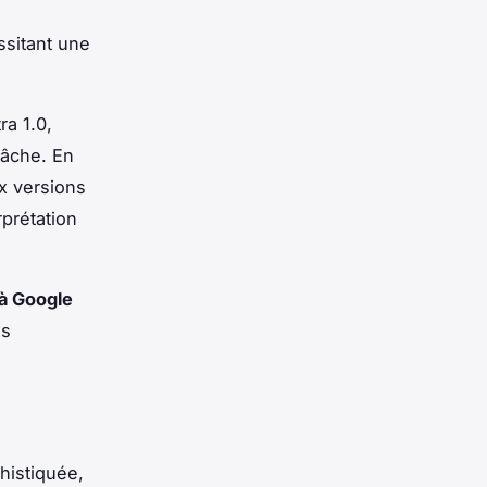
sitant une
ra 1.0,
tâche. En
x versions
rprétation
 à Google
es
histiquée,