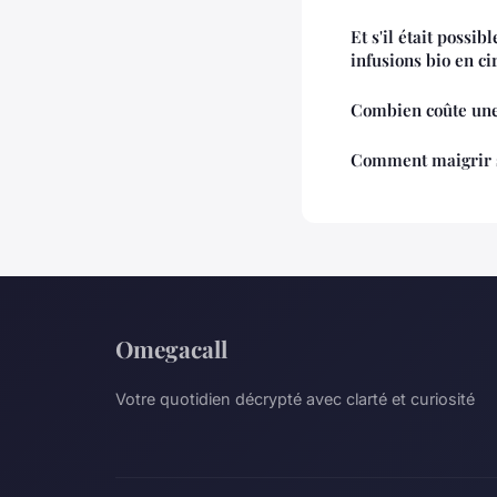
Et s'il était poss
infusions bio en cir
Combien coûte une 
Comment maigrir s
Omegacall
Votre quotidien décrypté avec clarté et curiosité