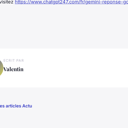
visitez
https://www.chatgpt247.com/fr/gemini-reponse-g
ECRIT PAR
Valentin
es articles Actu