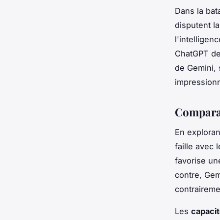
Dans la bat
disputent l
l'intelligen
ChatGPT de 
de Gemini, 
impressionn
Comparai
En exploran
faille avec 
favorise un
contre, Ge
contraireme
Les
capaci