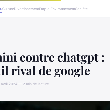
tu
Culture
Divertissement
Emploi
Environnement
Société
ni contre chatgpt :
til rival de google
 avril 2024 — 2 min de lecture