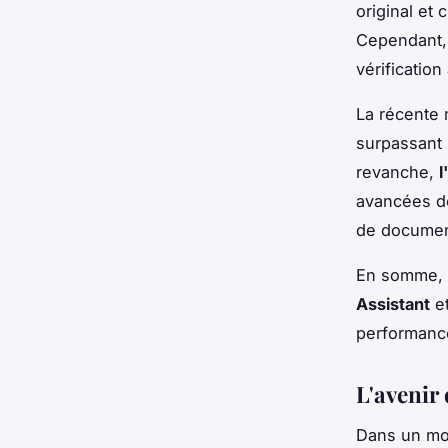
original et 
Cependant, 
vérification
La récente 
surpassant 
revanche,
l
avancées de
de documen
En somme, s
Assistant
et
performance
L'avenir 
Dans un mo