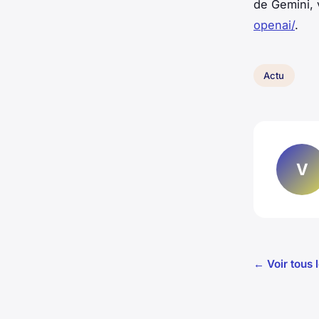
de Gemini, 
openai/
.
Actu
V
← Voir tous l