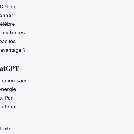
atGPT se
ionner
célèbre
les forces
pacités
'avantage ?
hatGPT
gration sans
synergie
s. Par
ontenu,
 texte