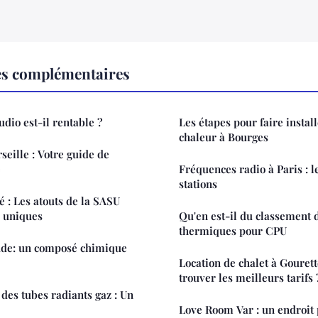
es complémentaires
udio est-il rentable ?
Les étapes pour faire insta
chaleur à Bourges
eille : Votre guide de
e
Fréquences radio à Paris : l
stations
té : Les atouts de la SASU
s uniques
Qu'en est-il du classement 
thermiques pour CPU
ude: un composé chimique
Location de chalet à Goure
trouver les meilleurs tarifs 
es tubes radiants gaz : Un
Love Room Var : un endroit