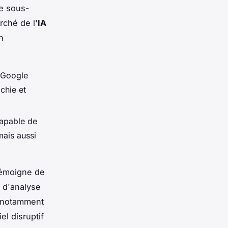
re sous-
rché de l'
IA
n
 Google
ichie et
capable de
mais aussi
 témoigne de
 d'analyse
, notamment
el disruptif