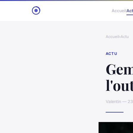
Accueil
Ac
Accueil
›
Actu
ACTU
Gemi
l'ou
Valentin — 23