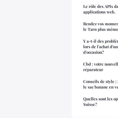
Le rôle des APIs da
applications web.
Rendez vos moments au village vac
le Tarn plus mémo
Y a-t-il des probl
lors de l'achat d'
d'occasion?
Cbd : votre nouvel
réparateur
Conseils de style :
le sac banane en v
Quelles sont les op
Suisse?