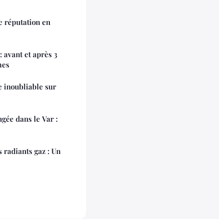
e réputation en
 avant et après 3
mes
 inoubliable sur
gée dans le Var :
radiants gaz : Un