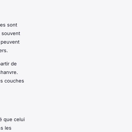
les sont
t souvent
i peuvent
ers.
artir de
chanvre.
les couches
é que celui
s les