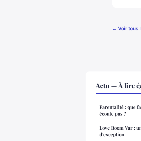
← Voir tous l
Actu — À lire 
Parentalité : que f
écoute pas ?
Love Room Var : un
d'exception