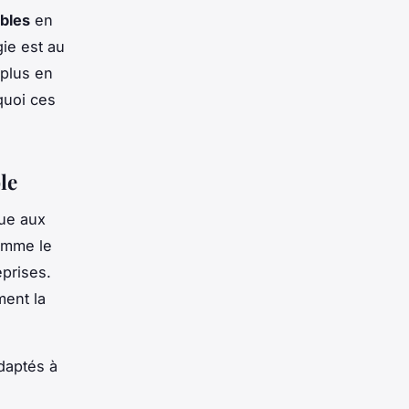
bles
en
gie est au
 plus en
quoi ces
le
que aux
comme le
eprises.
ment la
daptés à