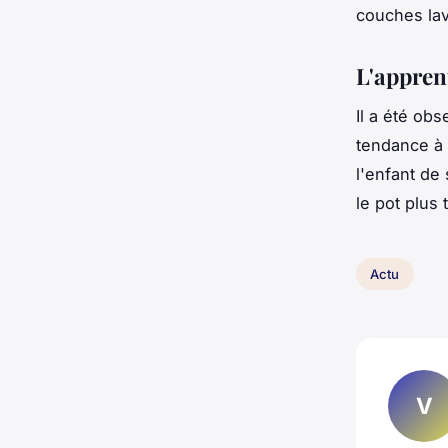
couches lav
L'apprent
Il a été ob
tendance à 
l'enfant de 
le pot plus t
Actu
V