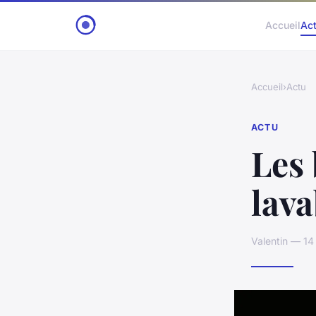
Accueil
Ac
Accueil
›
Actu
ACTU
Les 
lava
Valentin — 1